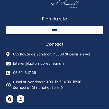
Plan du site
Contact
653 Route de Sandillon, 45560 St Denis en Val
latelier@lautomobileorleans.fr
06 59 18 17 38
Lundi au vendredi : 9:00-12:15 14:00-18:00
Samedi et Dimanche : fermé
F
I
a
n
c
s
e
t