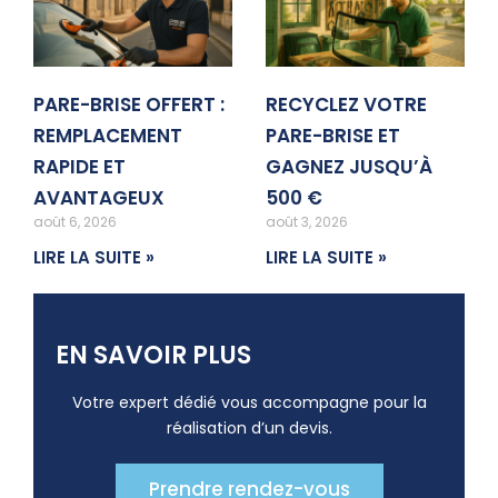
PARE-BRISE OFFERT :
RECYCLEZ VOTRE
REMPLACEMENT
PARE-BRISE ET
RAPIDE ET
GAGNEZ JUSQU’À
AVANTAGEUX
500 €
août 6, 2026
août 3, 2026
LIRE LA SUITE »
LIRE LA SUITE »
EN SAVOIR PLUS
Votre expert dédié vous accompagne pour la
réalisation d’un devis.
Prendre rendez-vous