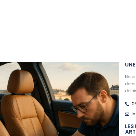
ER SELLERIE
L’ATELIER DU PARE-BRISE
CONTACT
BLOG
UNE
Nous
dans 
délai
06
la
LES
ART