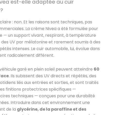
vea est-elle adaptée au cuir
 ?
laire : non. Et les raisons sont techniques, pas
merciales. La crème Nivea a été formulée pour
e — un support vivant, respirant, à température
é des UV par mélatonine et rarement soumis à des
étés intenses. Le cuir automobile, lui, évolue dans
nt radicalement différent.
 véhicule garé en plein soleil peuvent atteindre
60
face
. Ils subissent des UV directs et répétés, des
idiens liés aux entrées et sorties, et sont traités
es finitions protectrices spécifiques —
cires techniques — conçues pour une durabilité
nnées. Introduire dans cet environnement une
nt de la
glycérine, de la paraffine et des