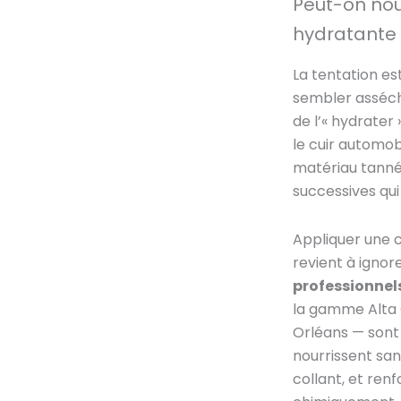
Peut-on nour
hydratante 
La tentation es
sembler asséché
de l’« hydrater
le cuir automobi
matériau tanné,
successives qui
Appliquer une 
revient à ignor
professionnel
la gamme Alta Cu
Orléans — sont 
nourrissent san
collant, et renf