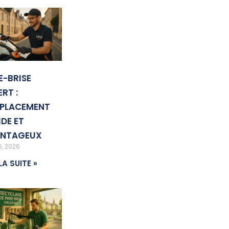
E-BRISE
RT :
PLACEMENT
IDE ET
NTAGEUX
6, 2026
LA SUITE »