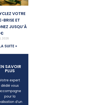
YCLEZ VOTRE
E-BRISE ET
NEZ JUSQU’À
 €
3, 2026
LA SUITE »
EN SAVOIR
PLUS
Votre expert
dédié vous
accompagne
pour la
éalisation d’un