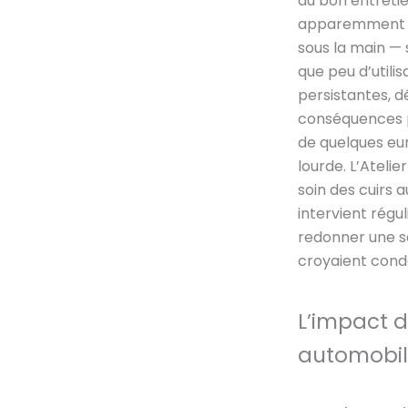
du bon entretie
apparemment an
sous la main —
que peu d’utilis
persistantes, d
conséquences 
de quelques eur
lourde. L’Atelie
soin des cuirs a
intervient régu
redonner une se
croyaient con
L’impact d
automobi