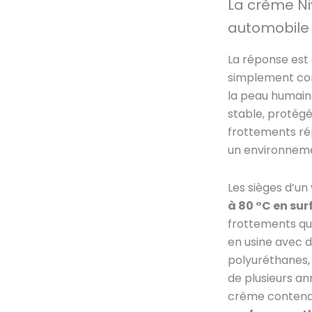
La crème Ni
automobile
La réponse est c
simplement com
la peau humain
stable, protég
frottements rép
un environneme
Les sièges d’un
à 80 °C en sur
frottements quot
en usine avec d
polyuréthanes, 
de plusieurs a
crème contena