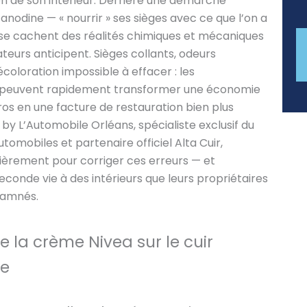
n de son intérieur. Derrière une démarche
odine — « nourrir » ses sièges avec ce que l’on a
 se cachent des réalités chimiques et mécaniques
ateurs anticipent. Sièges collants, odeurs
écoloration impossible à effacer : les
peuvent rapidement transformer une économie
os en une facture de restauration bien plus
r by L’Automobile Orléans, spécialiste exclusif du
utomobiles et partenaire officiel Alta Cuir,
lièrement pour corriger ces erreurs — et
conde vie à des intérieurs que leurs propriétaires
damnés.
e la crème Nivea sur le cuir
le