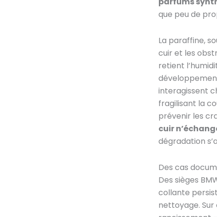
parfums synt
que peu de prop
La paraffine, so
cuir et les obs
retient l’humid
développement 
interagissent c
fragilisant la 
prévenir les cr
cuir n’échang
dégradation s’a
Des cas docume
Des sièges BMW 
collante persis
nettoyage. Sur 