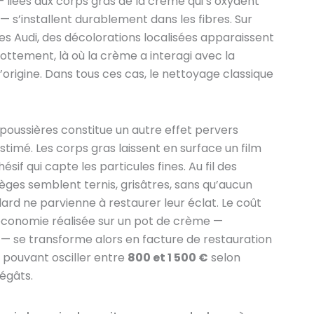
liées aux corps gras de la crème qui s’oxydent
 — s’installent durablement dans les fibres. Sur
s Audi, des décolorations localisées apparaissent
rottement, là où la crème a interagi avec la
origine. Dans tous ces cas, le nettoyage classique
 poussières constitue un autre effet pervers
timé. Les corps gras laissent en surface un film
if qui capte les particules fines. Au fil des
ièges semblent ternis, grisâtres, sans qu’aucun
ard ne parvienne à restaurer leur éclat. Le coût
économie réalisée sur un pot de crème —
 — se transforme alors en facture de restauration
 pouvant osciller entre
800 et 1 500 €
selon
égâts.