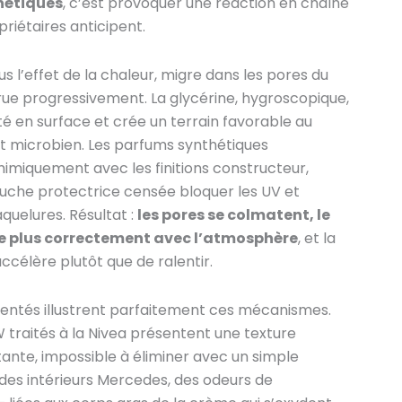
hétiques
, c’est provoquer une réaction en chaîne
riétaires anticipent.
us l’effet de la chaleur, migre dans les pores du
true progressivement. La glycérine, hygroscopique,
ité en surface et crée un terrain favorable au
microbien. Les parfums synthétiques
himiquement avec les finitions constructeur,
couche protectrice censée bloquer les UV et
aquelures. Résultat :
les pores se colmatent, le
e plus correctement avec l’atmosphère
, et la
ccélère plutôt que de ralentir.
ntés illustrent parfaitement ces mécanismes.
traités à la Nivea présentent une texture
tante, impossible à éliminer avec un simple
des intérieurs Mercedes, des odeurs de