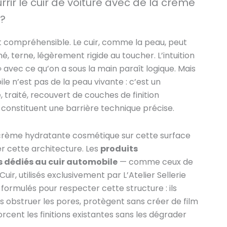
rir le cuir de voiture avec de la crème
?
t compréhensible. Le cuir, comme la peau, peut
, terne, légèrement rigide au toucher. L’intuition
 » avec ce qu’on a sous la main paraît logique. Mais
le n’est pas de la peau vivante : c’est un
 traité, recouvert de couches de finition
 constituent une barrière technique précise.
crème hydratante cosmétique sur cette surface
er cette architecture. Les
produits
s dédiés au cuir automobile
— comme ceux de
ir, utilisés exclusivement par L’Atelier Sellerie
formulés pour respecter cette structure : ils
s obstruer les pores, protègent sans créer de film
orcent les finitions existantes sans les dégrader