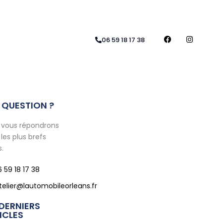
RÉSEAUX SOCIAUX
F
I
06 59 18 17 38
a
n
c
s
e
t
b
a
o
g
o
r
k
a
m
 QUESTION ?
 vous répondrons
les plus brefs
s.
 59 18 17 38
telier@lautomobileorleans.fr
 DERNIERS
ICLES